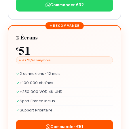
Commander €32
⭐ RECOMMANDÉ
2 Écrans
51
€
≈ €2.13/écran/mois
✓
2 connexions · 12 mois
✓
+100 000 chaînes
✓
+250 000 VOD 4K UHD
✓
Sport France inclus
✓
Support Prioritaire
Commander €51