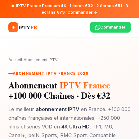
🔥 IPTV France Premium 4K · 1 écran
€32
· 2 écrans
€51
· 3
écrans
€79
Commander →
IPTV
FR
Commander
IF
Accueil
›
Abonnement IPTV
ABONNEMENT IPTV FRANCE 2026
Abonnement
IPTV France
+100 000 Chaînes · Dès €32
Le meilleur
abonnement IPTV
en France. +100 000
chaînes françaises et internationales, +250 000
films et séries VOD en
4K Ultra HD
. TF1, M6,
Canal+, beIN Sports, RMC Sport. Compatible