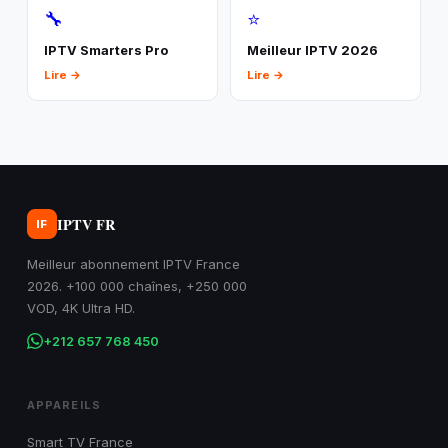
🔧
⭐
IPTV Smarters Pro
Meilleur IPTV 2026
Lire →
Lire →
IPTV FR
IF
Meilleur abonnement IPTV France
2026. +100 000 chaînes, +250 000
VOD, 4K Ultra HD.
+212 657 768 450
APPAREILS
Smart TV France