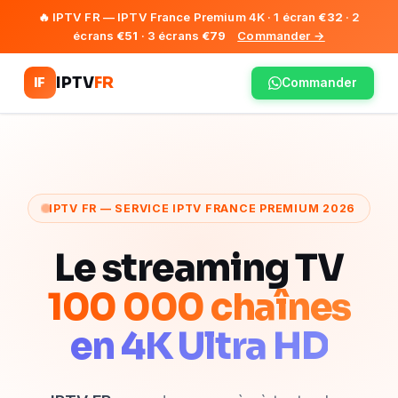
🔥 IPTV FR — IPTV France Premium 4K · 1 écran
€32
· 2
écrans
€51
· 3 écrans
€79
Commander →
IPTV
FR
IF
Commander
IPTV FR — SERVICE IPTV FRANCE PREMIUM 2026
Le streaming TV
100 000 chaînes
en 4K Ultra HD