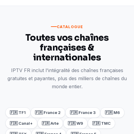
CATALOGUE
Toutes vos chaînes
françaises &
internationales
IPTV FR inclut l'intégralité des chaînes françaises
gratuites et payantes, plus des milliers de chaînes du
monde entier.
🇫🇷 TF1
🇫🇷 France 2
🇫🇷 France 3
🇫🇷 M6
🇫🇷 Canal+
🇫🇷 Arte
🇫🇷 W9
🇫🇷 TMC
🇫🇷 TFX
🇫🇷 France 4
🇫🇷 France 5