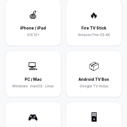
🍎
🔥
iPhone / iPad
Fire TV Stick
iOS 12+
Amazon Fire OS 4K
💻
📦
PC / Mac
Android TV Box
Windows · macOS · Linux
Google TV inclus
🎮
🖥️