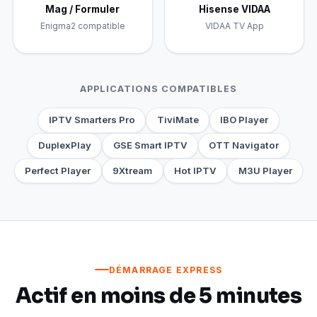
Mag / Formuler
Hisense VIDAA
Enigma2 compatible
VIDAA TV App
APPLICATIONS COMPATIBLES
IPTV Smarters Pro
TiviMate
IBO Player
DuplexPlay
GSE Smart IPTV
OTT Navigator
Perfect Player
9Xtream
Hot IPTV
M3U Player
DÉMARRAGE EXPRESS
Actif en moins de 5 minutes