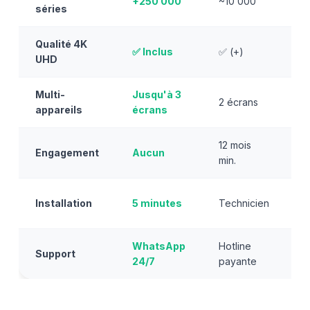
+250 000
~10 000
❌
séries
Qualité 4K
✅ Inclus
✅ (+)
❌
UHD
Multi-
Jusqu'à 3
2 écrans
1
appareils
écrans
12 mois
1
Engagement
Aucun
min.
m
A
Installation
5 minutes
Technicien
s
WhatsApp
Hotline
Support
E
24/7
payante