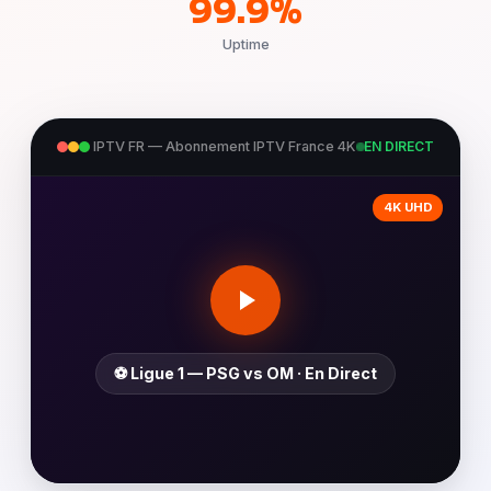
99.9%
Uptime
IPTV FR — Abonnement IPTV France 4K
EN DIRECT
4K UHD
⚽ Ligue 1 — PSG vs OM · En Direct