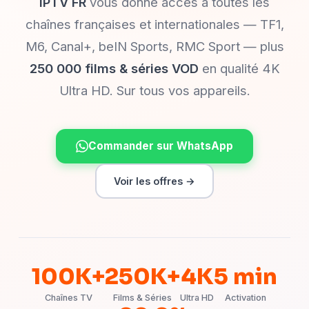
IPTV FR
vous donne accès à toutes les
chaînes françaises et internationales — TF1,
M6, Canal+, beIN Sports, RMC Sport — plus
250 000 films & séries VOD
en qualité 4K
Ultra HD. Sur tous vos appareils.
Commander sur WhatsApp
Voir les offres →
100K+
250K+
4K
5 min
Chaînes TV
Films & Séries
Ultra HD
Activation