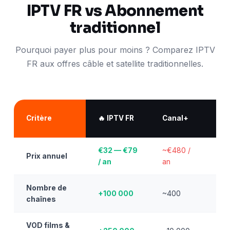
IPTV FR vs Abonnement
traditionnel
Pourquoi payer plus pour moins ? Comparez IPTV
FR aux offres câble et satellite traditionnelles.
b
Critère
🔥 IPTV FR
Canal+
S
€32 — €79
~€480 /
~
Prix annuel
/ an
an
/
Nombre de
+100 000
~400
~
chaînes
VOD films &