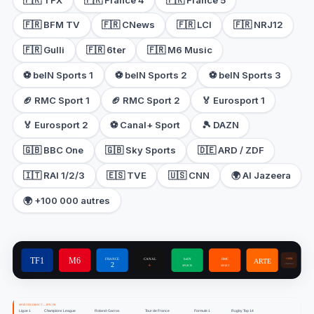
🇫🇷 BFM TV
🇫🇷 CNews
🇫🇷 LCI
🇫🇷 NRJ12
🇫🇷 Gulli
🇫🇷 6ter
🇫🇷 M6 Music
⚽ beIN Sports 1
⚽ beIN Sports 2
⚽ beIN Sports 3
🏈 RMC Sport 1
🏈 RMC Sport 2
🏅 Eurosport 1
🏅 Eurosport 2
⚽ Canal+ Sport
🎾 DAZN
🇬🇧 BBC One
🇬🇧 Sky Sports
🇩🇪 ARD / ZDF
🇮🇹 RAI 1/2/3
🇪🇸 TVE
🇺🇸 CNN
🌍 Al Jazeera
🌍 +100 000 autres