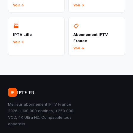
Voir →
Voir →
🏭
📋
IPTV Lille
Abonnement IPTV
France
Voir →
Voir →
IPTV FR
IF
Meilleur abonnement IPTV France
2026. +100 000 chaînes, +250 000
VOD, 4K Ultra HD. Compatible tous
appareils.