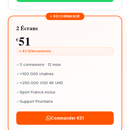
⭐ RECOMMANDÉ
2 Écrans
51
€
≈ €2.13/écran/mois
✓
2 connexions · 12 mois
✓
+100 000 chaînes
✓
+250 000 VOD 4K UHD
✓
Sport France inclus
✓
Support Prioritaire
Commander €51