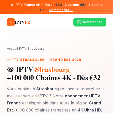
🔥 IPTV France 4K · 1 écran
€32
· 2 écrans
€51
· 3 écrans
€79
Commander →
IPTV
FR
Commander
IF
Accueil
›
IPTV Strasbourg
IPTV STRASBOURG — GRAND EST 2026
🥨 IPTV
Strasbourg
+100 000 Chaînes 4K · Dès €32
Vous habitez à
Strasbourg
(Alsace) et cherchez le
meilleur service IPTV ? Notre
abonnement IPTV
France
est disponible dans toute la région
Grand
Est
. +100 000 chaînes françaises en
4K Ultra HD
,