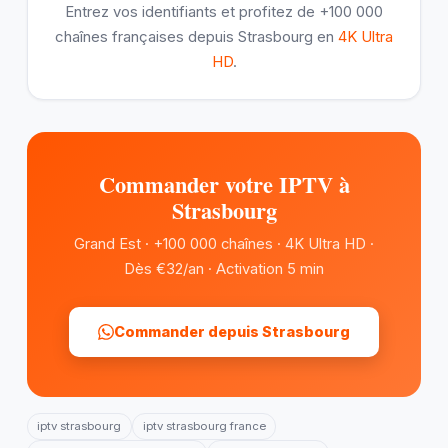
Entrez vos identifiants et profitez de +100 000
chaînes françaises depuis Strasbourg en
4K Ultra
HD
.
Commander votre IPTV à
Strasbourg
Grand Est · +100 000 chaînes · 4K Ultra HD ·
Dès €32/an · Activation 5 min
Commander depuis Strasbourg
iptv strasbourg
iptv strasbourg france