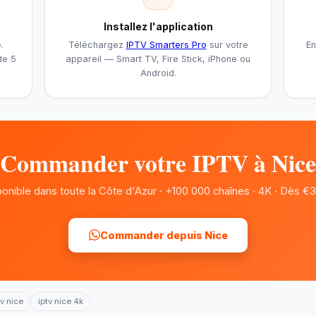
Installez l'application
.
Téléchargez
IPTV Smarters Pro
sur votre
En
de 5
appareil — Smart TV, Fire Stick, iPhone ou
Android.
Commander votre IPTV à Nice
onible dans toute la Côte d'Azur · +100 000 chaînes · 4K · Dès €
Commander depuis Nice
v nice
iptv nice 4k