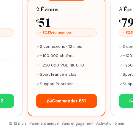
2 Écrans
3 Écr
51
7
€
€
≈ €2.13/écran/mois
≈ €2.
✓
2 connexions · 12 mois
✓
3 con
✓
+100 000 chaînes
✓
+100
✓
+250 000 VOD 4K UHD
✓
+250
✓
Sport France inclus
✓
Sport
✓
Support Prioritaire
✓
Suppo
32
Commander €51
📅 12 mois · Paiement unique · Sans engagement · Activation 5 min