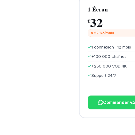
1 Écran
32
€
≈ €2.67/mois
✓
1 connexion · 12 mois
✓
+100 000 chaînes
✓
+250 000 VOD 4K
✓
Support 24/7
Commander €