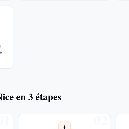
n
te
Nice en 3 étapes
01
02
⬇️