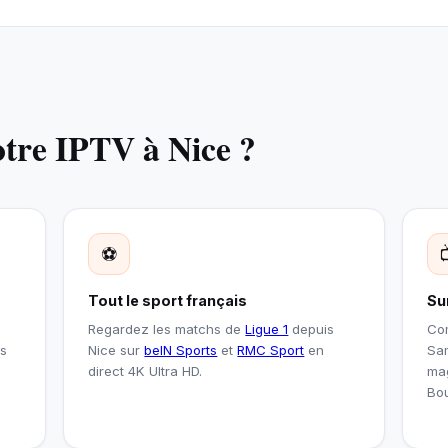
otre IPTV à Nice ?
⚽
Tout le sport français
Su
Regardez les matchs de
Ligue 1
depuis
Com
ns
Nice sur
beIN Sports
et
RMC Sport
en
Sam
direct 4K Ultra HD.
mag
Bou