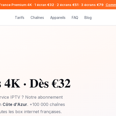
France Premium 4K · 1 écran
€32
· 2 écrans
€51
· 3 écrans
€79
Comm
Tarifs
Chaînes
Appareils
FAQ
Blog
 4K · Dès €32
ervice IPTV ? Notre abonnement
on
Côte d'Azur
. +100 000 chaînes
tes les box internet françaises.