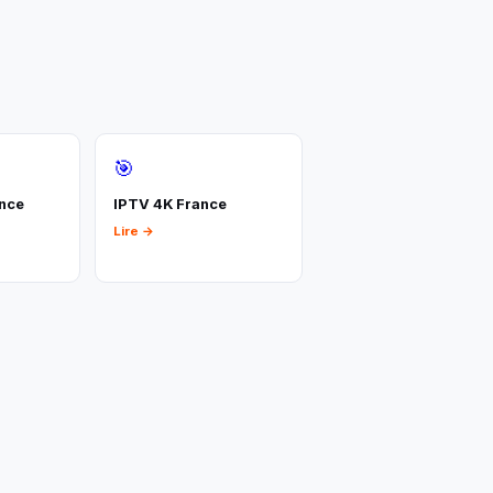
🎯
ance
IPTV 4K France
Lire →