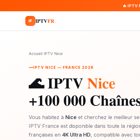
🔥 IPTV 
IPTV
FR
IF
Accueil
›
IPTV Nice
IPTV NICE — FRANCE 2026
🌊 IPTV
Nice
+100 000 Chaînes
Vous habitez à
Nice
et cherchez le meilleur s
IPTV France est disponible dans toute la régi
françaises en
4K Ultra HD
, compatible avec tou