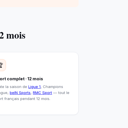
2 mois
🏆
ort complet · 12 mois
te la saison de
Ligue 1
, Champions
ague,
beIN Sports
,
RMC Sport
— tout le
rt français pendant 12 mois.