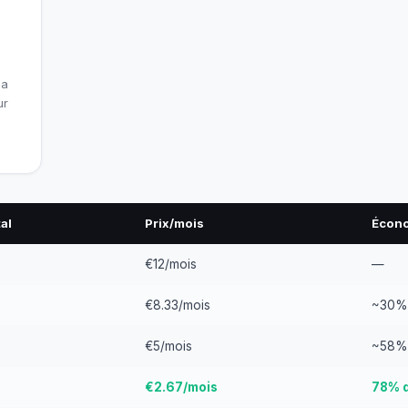
la
ur
tal
Prix/mois
Écon
€12/mois
—
€8.33/mois
~30%
€5/mois
~58%
€2.67/mois
78% 