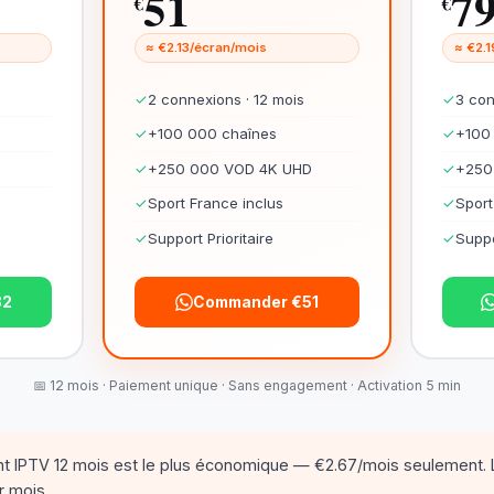
51
7
€
€
≈ €2.13/écran/mois
≈ €2.
✓
2 connexions · 12 mois
✓
3 con
✓
+100 000 chaînes
✓
+100
✓
+250 000 VOD 4K UHD
✓
+250
✓
Sport France inclus
✓
Sport
✓
Support Prioritaire
✓
Suppo
32
Commander €51
📅 12 mois · Paiement unique · Sans engagement · Activation 5 min
 IPTV 12 mois est le plus économique — €2.67/mois seulement. 
r mois.