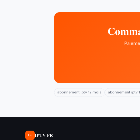
Comman
Paiemen
abonnement iptv 12 mois
abonnement iptv 1
IPTV FR
IF