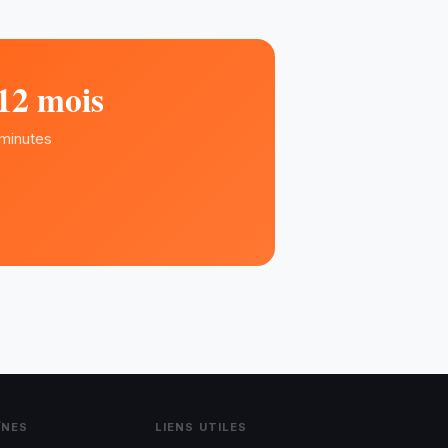
12 mois
 minutes
ÎNES
LIENS UTILES