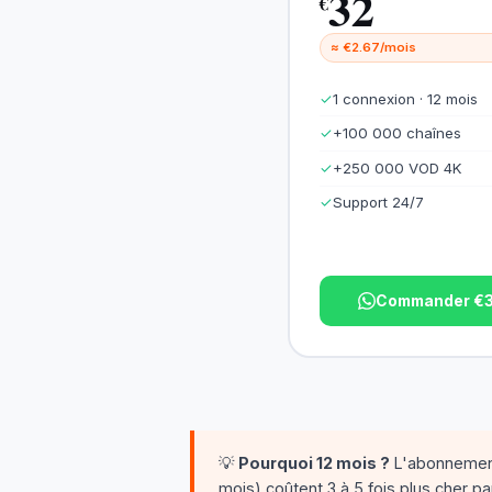
32
€
≈ €2.67/mois
✓
1 connexion · 12 mois
✓
+100 000 chaînes
✓
+250 000 VOD 4K
✓
Support 24/7
Commander €
💡
Pourquoi 12 mois ?
L'abonnement
mois) coûtent 3 à 5 fois plus cher pa