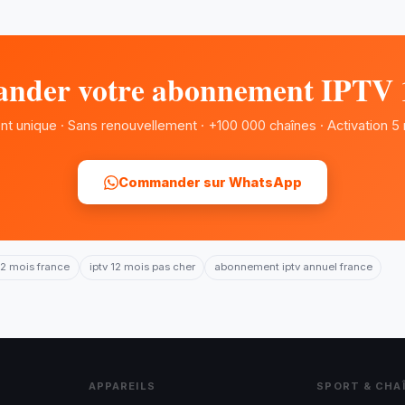
der votre abonnement IPTV 
t unique · Sans renouvellement · +100 000 chaînes · Activation 5
Commander sur WhatsApp
2 mois france
iptv 12 mois pas cher
abonnement iptv annuel france
APPAREILS
SPORT & CHA