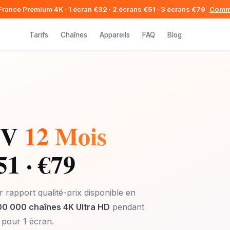
France Premium 4K · 1 écran
€32
· 2 écrans
€51
· 3 écrans
€79
Comm
Tarifs
Chaînes
Appareils
FAQ
Blog
TV
12 Mois
51 · €79
r rapport qualité-prix disponible en
00 000 chaînes 4K Ultra HD
pendant
pour 1 écran.