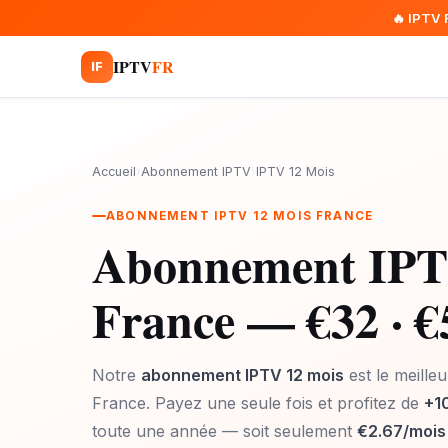
🔥 IPTV 
IPTV
FR
IF
Accueil
›
Abonnement IPTV
›
IPTV 12 Mois
ABONNEMENT IPTV 12 MOIS FRANCE
Abonnement IP
France — €32 · €
Notre
abonnement IPTV 12 mois
est le meilleu
France. Payez une seule fois et profitez de
+1
toute une année — soit seulement
€2.67/mois