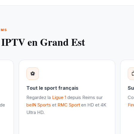
IMS
e IPTV en Grand Est
⚽
Tout le sport français
Su
Regardez la
Ligue 1
depuis Reims sur
Co
 de
beIN Sports
et
RMC Sport
en HD et 4K
Fir
Ultra HD.