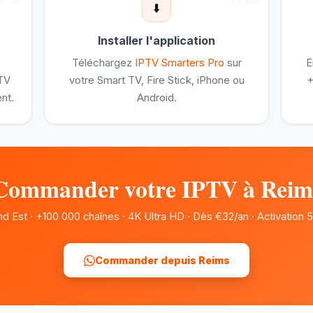
⬇️
Installer l'application
s
Téléchargez
IPTV Smarters Pro
sur
E
PTV
votre Smart TV, Fire Stick, iPhone ou
+
nt.
Android.
Commander votre IPTV à Reim
d Est · +100 000 chaînes · 4K Ultra HD · Dès €32/an · Activation 
Commander depuis Reims