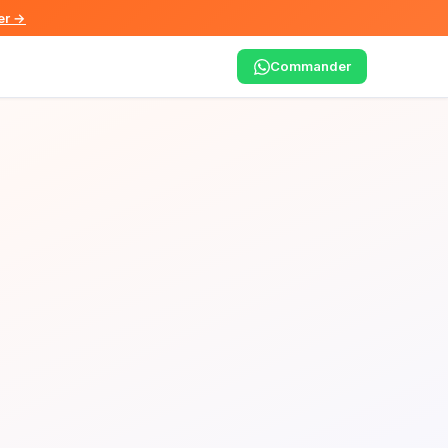
r →
Commander