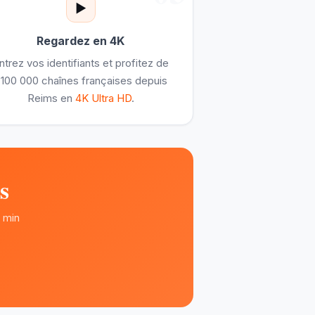
▶️
Regardez en 4K
ntrez vos identifiants et profitez de
100 000 chaînes françaises depuis
Reims en
4K Ultra HD
.
s
5 min