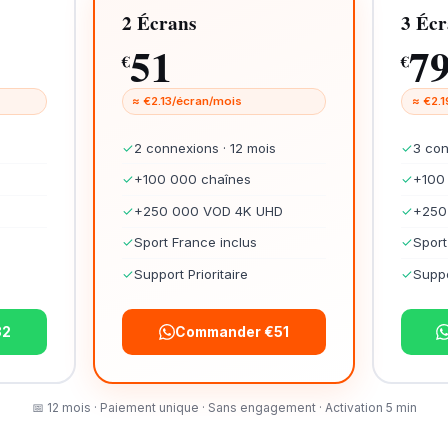
2 Écrans
3 Écr
51
7
€
€
≈ €2.13/écran/mois
≈ €2.
✓
2 connexions · 12 mois
✓
3 con
✓
+100 000 chaînes
✓
+100
✓
+250 000 VOD 4K UHD
✓
+250
✓
Sport France inclus
✓
Sport
✓
Support Prioritaire
✓
Suppo
32
Commander €51
📅 12 mois · Paiement unique · Sans engagement · Activation 5 min