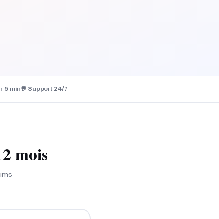
n 5 min
💬 Support 24/7
12 mois
eims