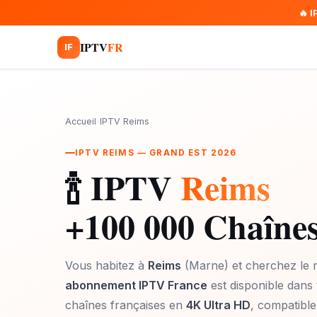
🔥 
IPTV
FR
IF
Accueil
›
IPTV Reims
IPTV REIMS — GRAND EST 2026
🍾 IPTV
Reims
+100 000 Chaînes
Vous habitez à
Reims
(Marne) et cherchez le m
abonnement IPTV France
est disponible dans 
chaînes françaises en
4K Ultra HD
, compatible