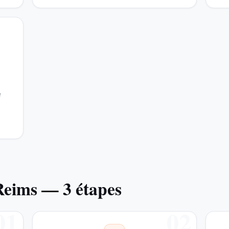
e
 Reims — 3 étapes
01
02