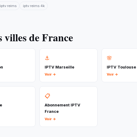
ptv reims
iptv reims 4k
 villes de France
⚓
🌸
on
IPTV Marseille
IPTV Toulouse
Voir →
Voir →
📋
le
Abonnement IPTV
France
Voir →