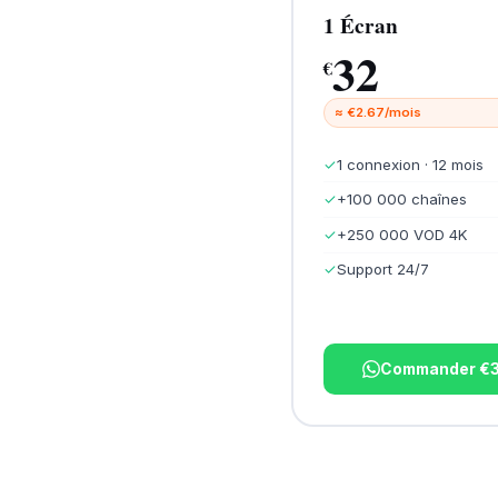
1 Écran
32
€
≈ €2.67/mois
✓
1 connexion · 12 mois
✓
+100 000 chaînes
✓
+250 000 VOD 4K
✓
Support 24/7
Commander €