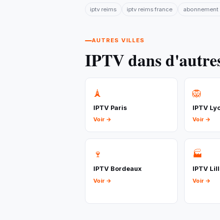
iptv reims
iptv reims france
abonnement i
AUTRES VILLES
IPTV dans d'autres
🗼
🦁
IPTV Paris
IPTV Ly
Voir →
Voir →
🍷
🏭
IPTV Bordeaux
IPTV Lil
Voir →
Voir →