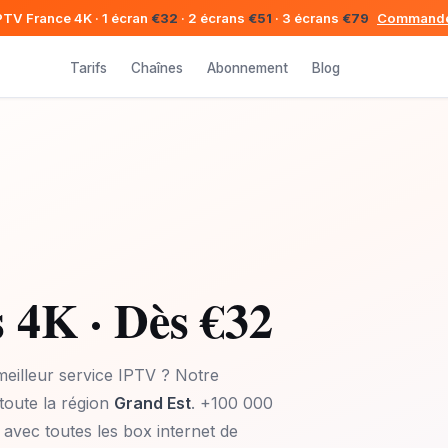
IPTV France 4K · 1 écran
€32
· 2 écrans
€51
· 3 écrans
€79
Commande
Tarifs
Chaînes
Abonnement
Blog
 4K · Dès €32
eilleur service IPTV ? Notre
toute la région
Grand Est
. +100 000
 avec toutes les box internet de