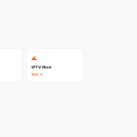
🌊
IPTV Nice
Voir →