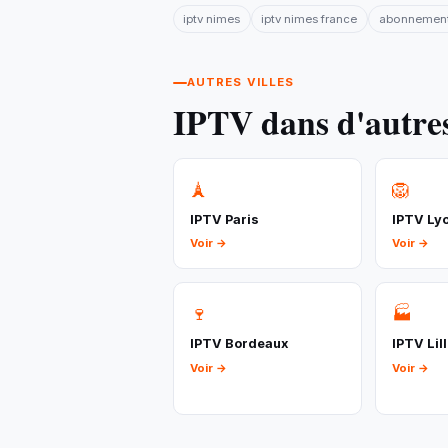
iptv nimes
iptv nimes france
abonnement 
AUTRES VILLES
IPTV dans d'autres
🗼
🦁
IPTV Paris
IPTV Ly
Voir →
Voir →
🍷
🏭
IPTV Bordeaux
IPTV Lil
Voir →
Voir →