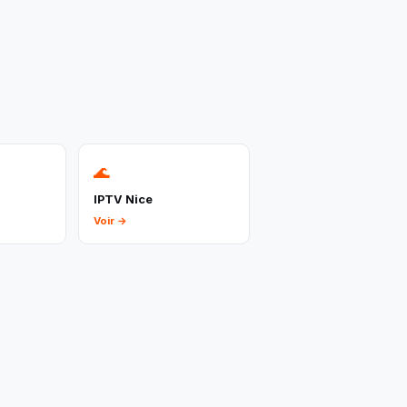
🌊
IPTV Nice
Voir →