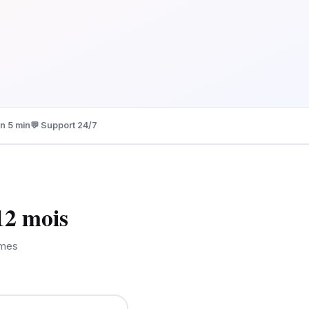
on 5 min
💬 Support 24/7
12 mois
îmes