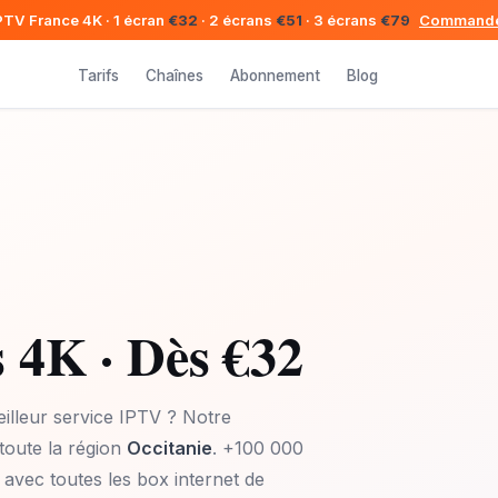
IPTV France 4K · 1 écran
€32
· 2 écrans
€51
· 3 écrans
€79
Commande
Tarifs
Chaînes
Abonnement
Blog
 4K · Dès €32
illeur service IPTV ? Notre
toute la région
Occitanie
. +100 000
 avec toutes les box internet de