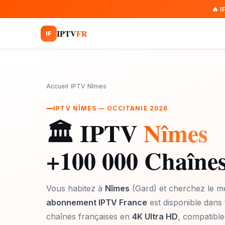
🔥 
IPTV
FR
IF
Accueil
›
IPTV Nîmes
IPTV NÎMES — OCCITANIE 2026
🏛️ IPTV
Nîmes
+100 000 Chaînes
Vous habitez à
Nîmes
(Gard) et cherchez le me
abonnement IPTV France
est disponible dans 
chaînes françaises en
4K Ultra HD
, compatible