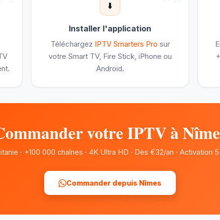
⬇️
Installer l'application
s
Téléchargez
IPTV Smarters Pro
sur
E
PTV
votre Smart TV, Fire Stick, iPhone ou
+
nt.
Android.
Commander votre IPTV à Nîme
itanie · +100 000 chaînes · 4K Ultra HD · Dès €32/an · Activation 5
Commander depuis Nîmes