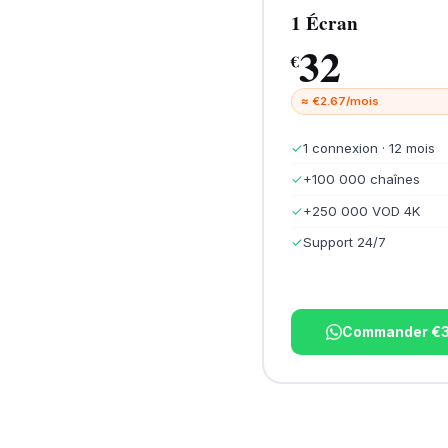
1 Écran
32
€
≈ €2.67/mois
✓
1 connexion · 12 mois
✓
+100 000 chaînes
✓
+250 000 VOD 4K
✓
Support 24/7
Commander €