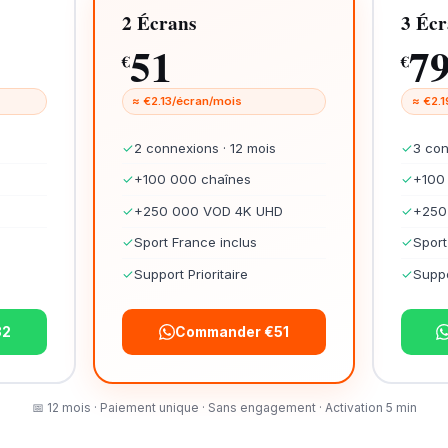
2 Écrans
3 Écr
51
7
€
€
≈ €2.13/écran/mois
≈ €2.
✓
2 connexions · 12 mois
✓
3 con
✓
+100 000 chaînes
✓
+100
✓
+250 000 VOD 4K UHD
✓
+250
✓
Sport France inclus
✓
Sport
✓
Support Prioritaire
✓
Suppo
32
Commander €51
📅 12 mois · Paiement unique · Sans engagement · Activation 5 min