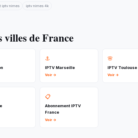
iptv nimes
iptv nimes 4k
 villes de France
⚓
🌸
on
IPTV Marseille
IPTV Toulouse
Voir →
Voir →
📋
le
Abonnement IPTV
France
Voir →