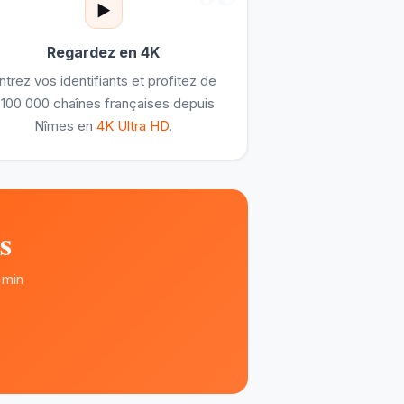
▶️
Regardez en 4K
ntrez vos identifiants et profitez de
100 000 chaînes françaises depuis
Nîmes en
4K Ultra HD
.
s
 min