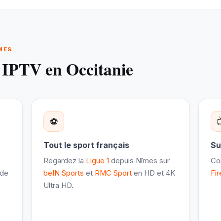
MES
e IPTV en Occitanie
⚽
Tout le sport français
Su
Regardez la
Ligue 1
depuis Nîmes sur
Co
 de
beIN Sports
et
RMC Sport
en HD et 4K
Fir
Ultra HD.