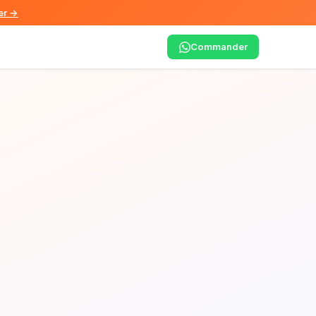
r →
Commander