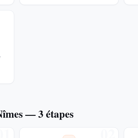
e
 Nîmes — 3 étapes
01
02