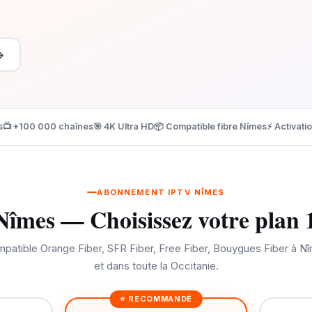
→
s
📺 +100 000 chaînes
🎯 4K Ultra HD
📦 Compatible fibre Nîmes
⚡ Activati
ABONNEMENT IPTV NÎMES
îmes — Choisissez votre plan 
patible Orange Fiber, SFR Fiber, Free Fiber, Bouygues Fiber à N
et dans toute la Occitanie.
⭐ RECOMMANDÉ