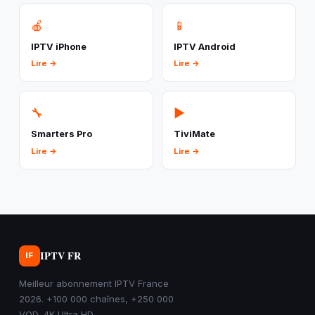
🍎
📱
IPTV iPhone
IPTV Android
Lire →
Lire →
🔧
▶️
Smarters Pro
TiviMate
Lire →
Lire →
IPTV FR
IF
Meilleur abonnement IPTV France
2026. +100 000 chaînes, +250 000
VOD, 4K Ultra HD.