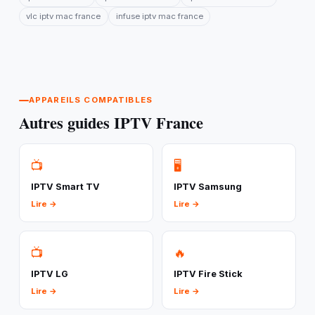
vlc iptv mac france
infuse iptv mac france
APPAREILS COMPATIBLES
Autres guides IPTV France
📺
🖥️
IPTV Smart TV
IPTV Samsung
Lire →
Lire →
📺
🔥
IPTV LG
IPTV Fire Stick
Lire →
Lire →