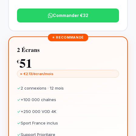
Commander €32
⭐ RECOMMANDÉ
2 Écrans
51
€
≈ €2.13/écran/mois
✓
2 connexions · 12 mois
✓
+100 000 chaînes
✓
+250 000 VOD 4K
✓
Sport France inclus
✓
Support Prioritaire