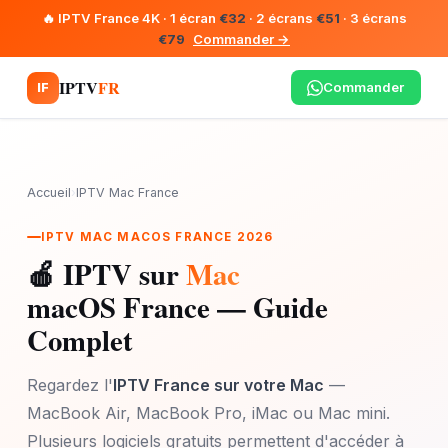
🔥 IPTV France 4K · 1 écran
€32
· 2 écrans
€51
· 3 écrans
€79
Commander →
IPTV
FR
Commander
IF
Accueil
›
IPTV Mac France
IPTV MAC MACOS FRANCE 2026
🍎 IPTV sur
Mac
macOS France — Guide
Complet
Regardez l'
IPTV France sur votre Mac
—
MacBook Air, MacBook Pro, iMac ou Mac mini.
Plusieurs logiciels gratuits permettent d'accéder à