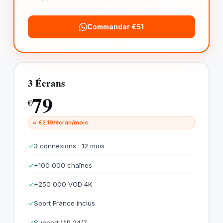
Commander €51
3 Écrans
79
€
≈ €2.19/écran/mois
✓
3 connexions · 12 mois
✓
+100 000 chaînes
✓
+250 000 VOD 4K
✓
Sport France inclus
✓
Support VIP 24/7