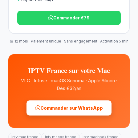
Commander €79
📅 12 mois · Paiement unique · Sans engagement · Activation 5 min
IPTV France sur votre Mac
VLC · Infuse · macOS Sonoma · Apple Silicon ·
Dès €32/an
Commander sur WhatsApp
iptv mac france
iptv macos france
iptv macbook france