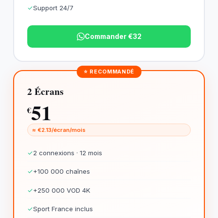
✓
Support 24/7
Commander €32
⭐ RECOMMANDÉ
2 Écrans
51
€
≈ €2.13/écran/mois
✓
2 connexions · 12 mois
✓
+100 000 chaînes
✓
+250 000 VOD 4K
✓
Sport France inclus