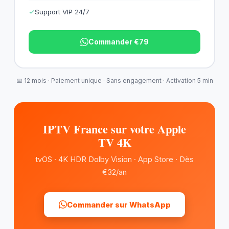
✓
Support VIP 24/7
Commander €79
📅 12 mois · Paiement unique · Sans engagement · Activation 5 min
IPTV France sur votre Apple
TV 4K
tvOS · 4K HDR Dolby Vision · App Store · Dès
€32/an
Commander sur WhatsApp