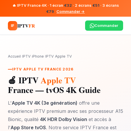
🔥 IPTV France 4K · 1 écran
€32
· 2 écrans
€51
· 3 écrans
€79
Commander →
IPTV
FR
Commander
IF
Accueil
›
IPTV iPhone
›
IPTV Apple TV
IPTV APPLE TV FRANCE 2026
🍎 IPTV
Apple TV
France — tvOS 4K Guide
L'
Apple TV 4K (3e génération)
offre une
expérience IPTV premium avec ses processeur A15
Bionic, qualité
4K HDR Dolby Vision
et accès à
l'
App Store tvOS
. Notre service IPTV France est