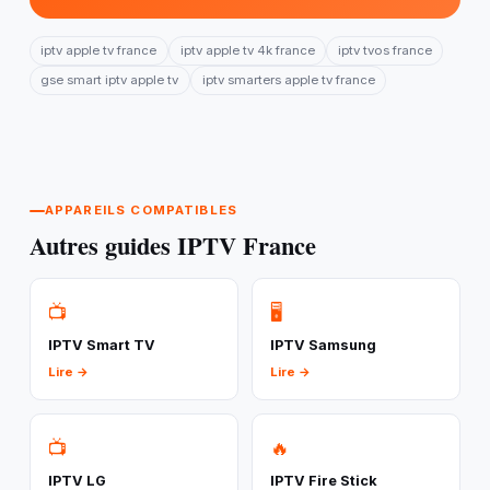
iptv apple tv france
iptv apple tv 4k france
iptv tvos france
gse smart iptv apple tv
iptv smarters apple tv france
APPAREILS COMPATIBLES
Autres guides IPTV France
📺
🖥️
IPTV Smart TV
IPTV Samsung
Lire →
Lire →
📺
🔥
IPTV LG
IPTV Fire Stick