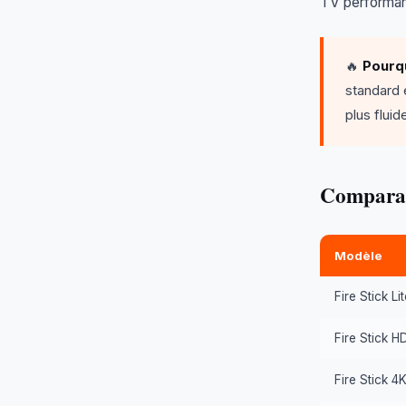
TV performant
🔥
Pourqu
standard 
plus flui
Comparat
Modèle
Fire Stick Lit
Fire Stick H
Fire Stick 4