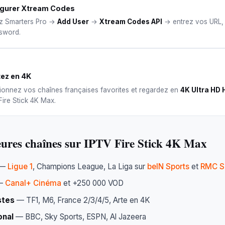
igurer Xtream Codes
z Smarters Pro →
Add User
→
Xtream Codes API
→ entrez vos URL,
sword.
tez en 4K
ionnez vos chaînes françaises favorites et regardez en
4K Ultra HD
Fire Stick 4K Max.
eures chaînes sur IPTV Fire Stick 4K Max
—
Ligue 1
, Champions League, La Liga sur
beIN Sports
et
RMC S
—
Canal+ Cinéma
et +250 000 VOD
stes
— TF1, M6, France 2/3/4/5, Arte en 4K
onal
— BBC, Sky Sports, ESPN, Al Jazeera