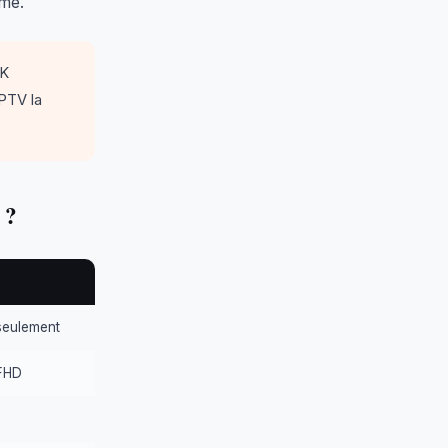
ime.
4K
PTV la
 ?
seulement
FHD