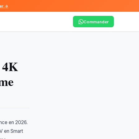
er →
Commander
 4K
ime
ance en 2026.
TV en Smart