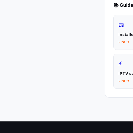
📚 Guid
📖
Install
Lire →
⚡
IPTV s
Lire →