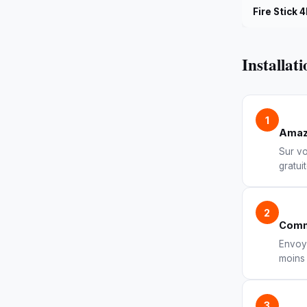
Fire Stick 
Installat
1
Amaz
Sur vo
gratui
2
Comm
Envoy
moins 
3