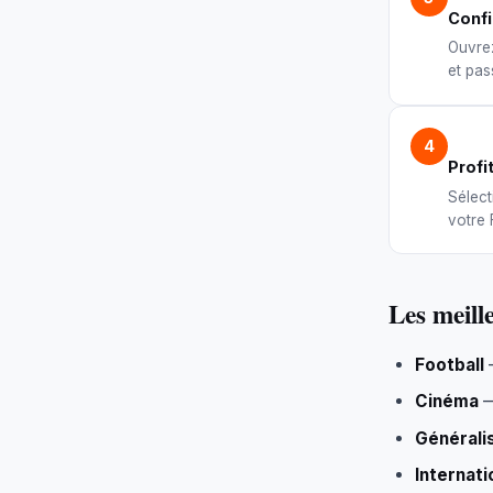
Conf
Ouvre
et pas
4
Profi
Sélect
votre 
Les meill
Football
Cinéma
Générali
Internati