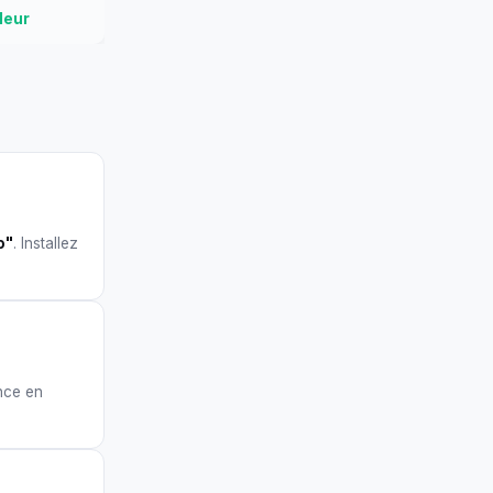
leur
o"
. Installez
nce en