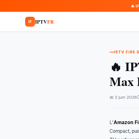
🔥 I
IPTV
FR
IF
IPTV FIRE
🔥 I
Max 
📅 2 juin 2026
⏱
L'
Amazon Fi
Compact, pui