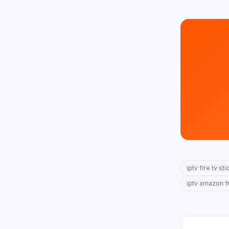
iptv fire tv s
iptv amazon f