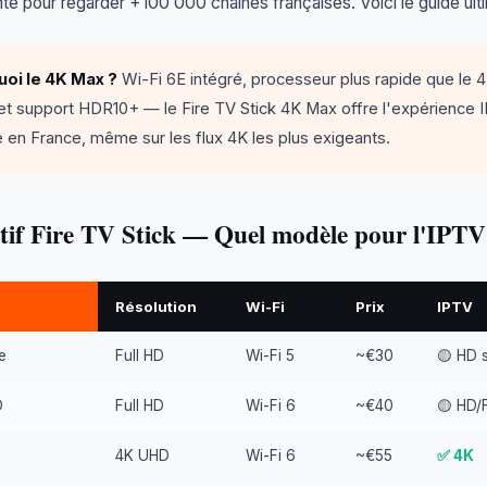
e pour regarder +100 000 chaînes françaises. Voici le guide ult
oi le 4K Max ?
Wi-Fi 6E intégré, processeur plus rapide que le 
et support HDR10+ — le Fire TV Stick 4K Max offre l'expérience I
de en France, même sur les flux 4K les plus exigeants.
if Fire TV Stick — Quel modèle pour l'IPTV
Résolution
Wi-Fi
Prix
IPTV
e
Full HD
Wi-Fi 5
~€30
🟡 HD 
D
Full HD
Wi-Fi 6
~€40
🟡 HD/
K
4K UHD
Wi-Fi 6
~€55
✅ 4K