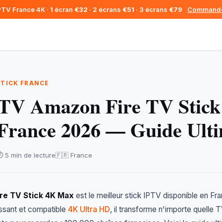
PTV France 4K · 1 écran
€32
· 2 écrans
€51
· 3 écrans
€79
Command
 STICK FRANCE
PTV Amazon Fire TV Stick
France 2026 — Guide Ult
️ 5 min de lecture
🇫🇷 France
re TV Stick 4K Max
est le meilleur stick IPTV disponible en Fr
ssant et compatible
4K Ultra HD
, il transforme n'importe quelle 