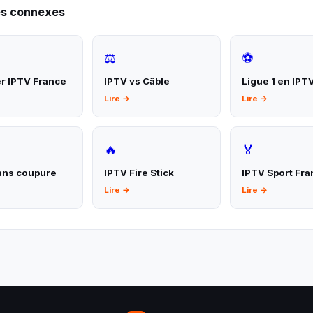
es connexes
⚖️
⚽
er IPTV France
IPTV vs Câble
Ligue 1 en IPT
Lire →
Lire →
🔥
🏅
ans coupure
IPTV Fire Stick
IPTV Sport Fr
Lire →
Lire →