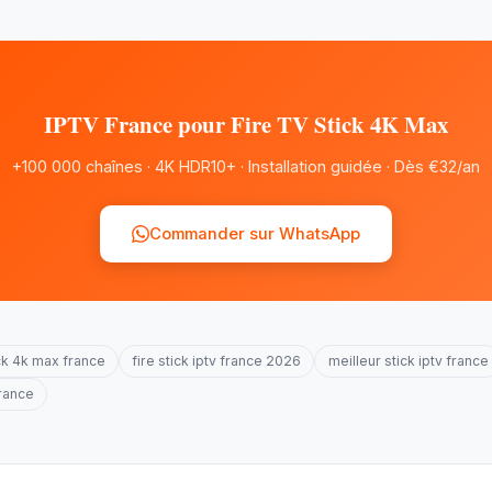
IPTV France pour Fire TV Stick 4K Max
+100 000 chaînes · 4K HDR10+ · Installation guidée · Dès €32/an
Commander sur WhatsApp
tick 4k max france
fire stick iptv france 2026
meilleur stick iptv france
rance