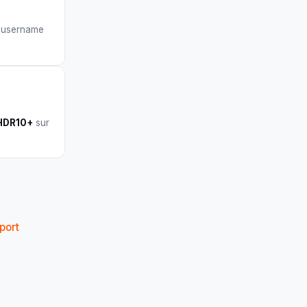
 username
 HDR10+
sur
port