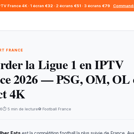
PTV France 4K · 1 écran
€32
· 2 écrans
€51
· 3 écrans
€79
Command
RT FRANCE
rder la Ligue 1 en IPTV
ce 2026 — PSG, OM, OL 
ct 4K
26
⏱️ 5 min de lecture
⚽ Football France
Uber Eats
est la compétition football la plus suivie de France. Av