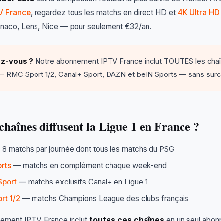
V France
, regardez tous les matchs en direct HD et
4K Ultra HD
aco, Lens, Nice — pour seulement €32/an.
ez-vous ?
Notre abonnement IPTV France inclut TOUTES les cha
— RMC Sport 1/2, Canal+ Sport, DAZN et beIN Sports — sans surc
chaînes diffusent la Ligue 1 en France ?
8 matchs par journée dont tous les matchs du PSG
rts
— matchs en complément chaque week-end
Sport
— matchs exclusifs Canal+ en Ligue 1
rt 1/2
— matchs Champions League des clubs français
ement IPTV France inclut
toutes ces chaînes
en un seul abon