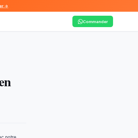
er →
Commander
en
ec notre