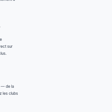
?
de
rect sur
lus.
— de la
z les clubs