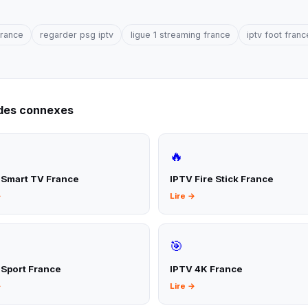
 france
regarder psg iptv
ligue 1 streaming france
iptv foot fran
ides connexes
🔥
 Smart TV France
IPTV Fire Stick France
→
Lire →
🎯
 Sport France
IPTV 4K France
→
Lire →