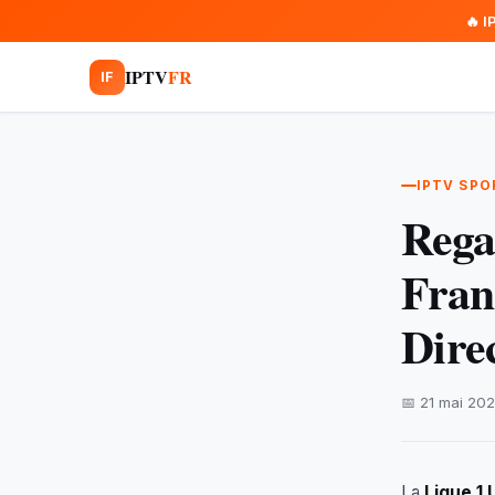
🔥 I
IPTV
FR
IF
IPTV SPO
Rega
Fran
Dire
📅 21 mai 20
La
Ligue 1 