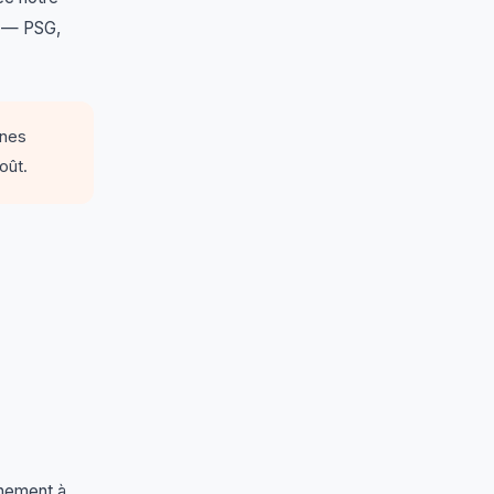
— PSG,
înes
oût.
nement à