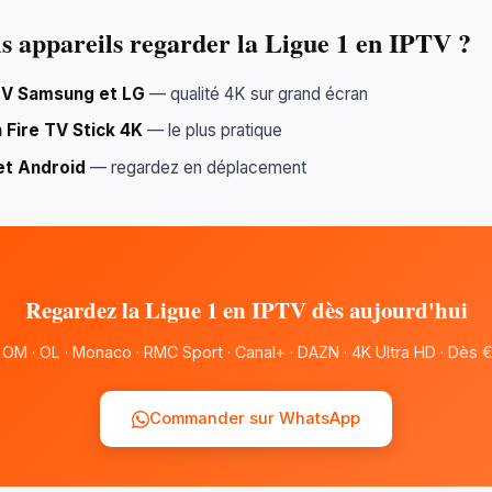
s appareils regarder la Ligue 1 en IPTV ?
TV Samsung et LG
— qualité 4K sur grand écran
Fire TV Stick 4K
— le plus pratique
et Android
— regardez en déplacement
Regardez la Ligue 1 en IPTV dès aujourd'hui
 OM · OL · Monaco · RMC Sport · Canal+ · DAZN · 4K Ultra HD · Dès 
Commander sur WhatsApp