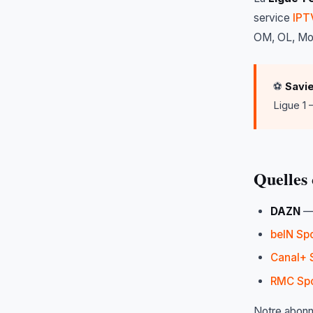
service
IPT
OM, OL, Mon
⚽
Savi
Ligue 1 
Quelles 
DAZN
— 
beIN Spo
Canal+ 
RMC Spo
Notre abonn