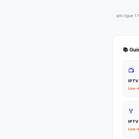
iptv ligue 1
📚 Gu
📺
IPTV
Lire 
🏅
IPTV
Lire 