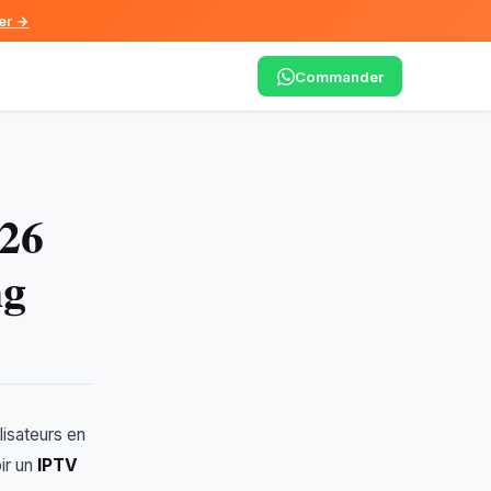
er →
Commander
026
ng
lisateurs en
ir un
IPTV