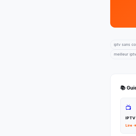
iptv sans c
meilleur ipt
📚 Gu
📺
IPTV
Lire 