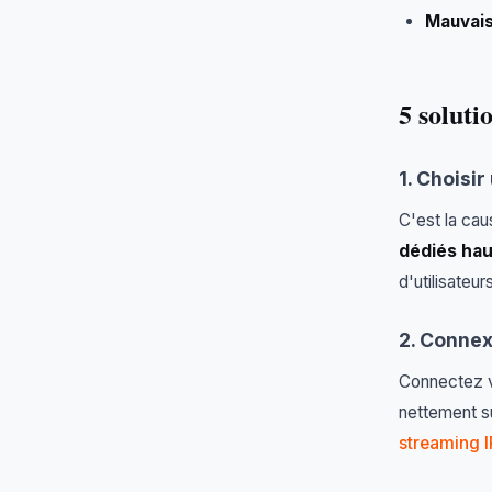
Mauvais
5 solut
1. Choisi
C'est la ca
dédiés ha
d'utilisate
2. Connexi
Connectez vo
nettement su
streaming 