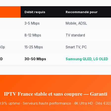
Débit requis
Recommandé pour
3-5 Mbps
Mobile, ADSL
8-12 Mbps
TV standard
80p
15-25 Mbps
Smart TV, PC
HD
30-50 Mbps
Samsung QLED, LG OLED
IPTV France stable et sans coupure — Garanti
.9% uptime · Serveurs haute performance · 4K Ultra HD · Dès €32