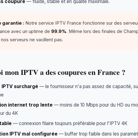
ns coupure
— fluide, stable et en qualité maximale.
 garantie :
Notre service IPTV France fonctionne sur des serveu
ance avec un uptime de
99.9%
. Même lors des finales de Cham
nos serveurs ne vacillent pas.
i mon IPTV a des coupures en France ?
 IPTV surchargé
— le fournisseur n'a pas assez de capacité, su
me
on internet trop lente
— moins de 10 Mbps pour du HD ou mo
ur du 4K
table
— connexion filaire toujours préférable pour l'IPTV 4K
tion IPTV mal configurée
— buffer trop faible dans les paramè