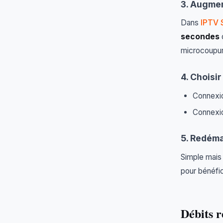
3. Augmen
Dans
IPTV 
secondes
d
microcoupur
4. Choisir
Connexio
Connexi
5. Redéma
Simple mais
pour bénéfic
Débits 