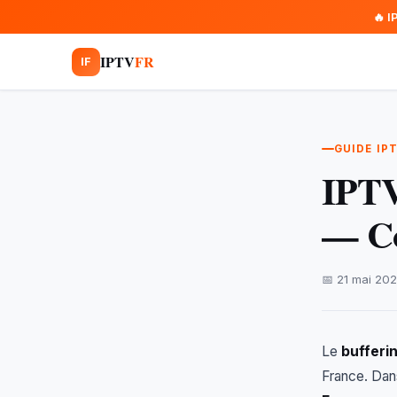
🔥 I
IPTV
FR
IF
GUIDE IP
IPTV
— Co
📅 21 mai 20
Le
bufferi
France. Dans