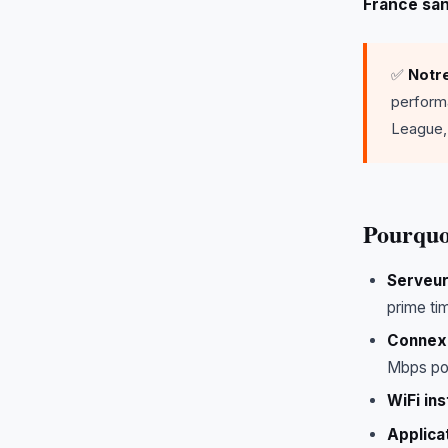
France sa
✅
Notre
perform
League, 
Pourquo
Serveur
prime ti
Connexi
Mbps po
WiFi ins
Applica