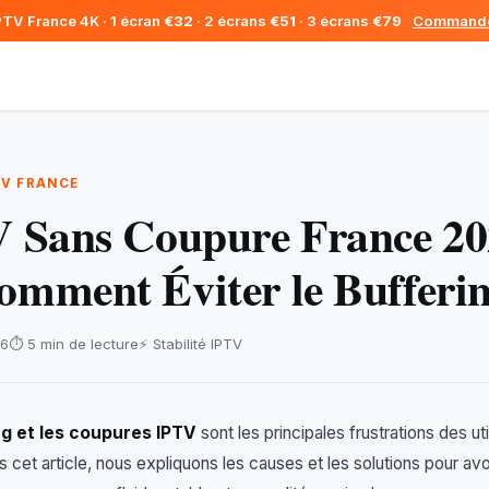
PTV France 4K · 1 écran
€32
· 2 écrans
€51
· 3 écrans
€79
Command
TV FRANCE
 Sans Coupure France 2
mment Éviter le Bufferi
26
⏱️ 5 min de lecture
⚡ Stabilité IPTV
ng et les coupures IPTV
sont les principales frustrations des uti
 cet article, nous expliquons les causes et les solutions pour avo