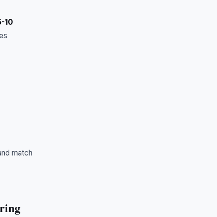
5-10
les
rand match
ring