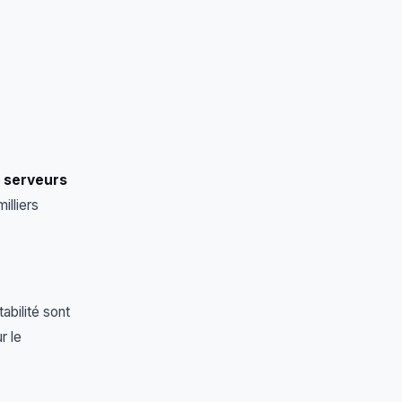
s
serveurs
lliers
abilité sont
r le