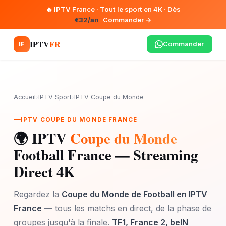
🔥 IPTV France · Tout le sport en 4K · Dès
€32/an
Commander →
IPTV
FR
Commander
IF
Accueil
›
IPTV Sport
›
IPTV Coupe du Monde
IPTV COUPE DU MONDE FRANCE
🌍 IPTV
Coupe du Monde
Football France — Streaming
Direct 4K
Regardez la
Coupe du Monde de Football en IPTV
France
— tous les matchs en direct, de la phase de
groupes jusqu'à la finale.
TF1, France 2, beIN