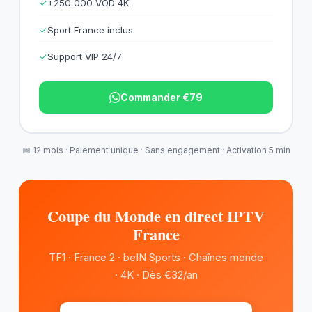
✓
+250 000 VOD 4K
✓
Sport France inclus
✓
Support VIP 24/7
Commander €79
📅 12 mois · Paiement unique · Sans engagement · Activation 5 min
Coupe du Monde en direct IPTV
France
TF1 · France 2 · beIN Sports · Chaînes monde
· 4K · Dès €32/an