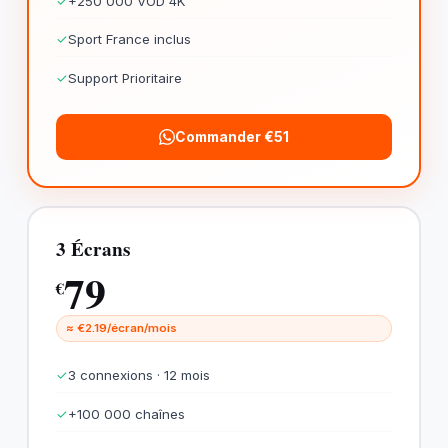
✓
+250 000 VOD 4K
✓
Sport France inclus
✓
Support Prioritaire
Commander €51
3 Écrans
79
€
≈ €2.19/écran/mois
✓
3 connexions · 12 mois
✓
+100 000 chaînes